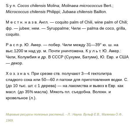
S у n.
Cocos chilensis
Molina;
Molinaea micrococcus
Bert.;
Micrococcus chilensis
Philippi;
Jubaea chilensis
Baillon.
М е с т н. н а з в. Англ. — coquito palm of Chili, wine palm of Chili;
фр. — jubee; нем. — Syruppalme; Чили — palma de coco, grilla,
coquito.
P а с п р. Ю. Амер. — побер. Чили между 31—39° ю. ш. на
выс.1200 м над ур. м. Почти уничтожена. К у л ь т. Ю. Амер.:
Чили, Колумбия и др. В СССР (Сухуми, Батуми), Ю. Евр. и США
— декор.
Х о з. з н а ч. При срезке ств. получают 3—4 гектолитра
сладкого сока или 50—60 л патоки для приготовления водки. С.
(до 10 тыс. шт. с 1 дерева) — на лакомства и вывоз в Евр. как
масл. (до 35% масла). Мякоть пл. съедобна. Волокн. и
кровельное (л.).
Мировые ресурсы полезных растений. - Л.: Наука
.
Вульф Е.В., Малеева О.Ф.
.
1969
.